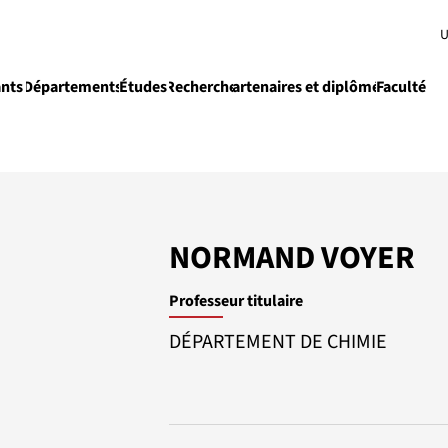
U
ants
Départements
Études
Recherche
Partenaires et diplômés
Faculté
e recherche
Enseignement
Équipe
Activité
NORMAND VOYER
Professeur titulaire
DÉPARTEMENT DE CHIMIE