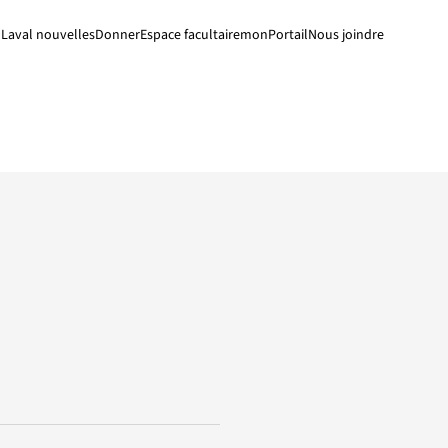
Laval nouvelles
Donner
Espace facultaire
monPortail
Nous joindre
s