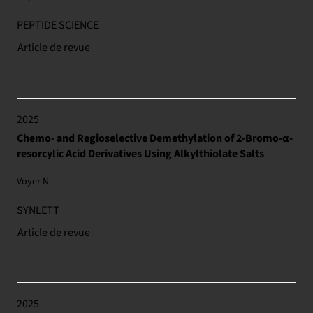
PEPTIDE SCIENCE
Article de revue
2025
Chemo- and Regioselective Demethylation of 2-Bromo-α-
resorcylic Acid Derivatives Using Alkylthiolate Salts
Voyer N.
SYNLETT
Article de revue
2025