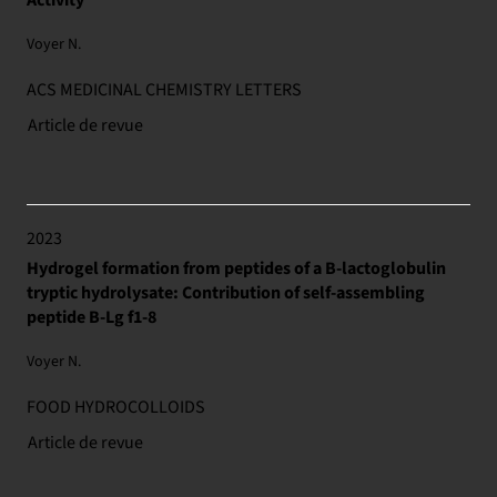
Voyer N.
ACS MEDICINAL CHEMISTRY LETTERS
Article de revue
2023
Hydrogel formation from peptides of a B-lactoglobulin
tryptic hydrolysate: Contribution of self-assembling
peptide B-Lg f1-8
Voyer N.
FOOD HYDROCOLLOIDS
Article de revue