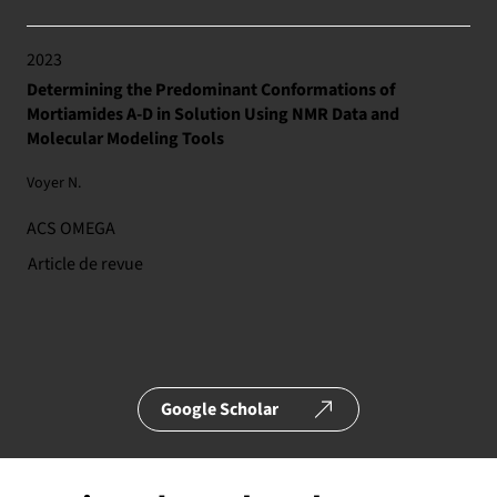
2023
Determining the Predominant Conformations of
Mortiamides A-D in Solution Using NMR Data and
Molecular Modeling Tools
Voyer N.
ACS OMEGA
Article de revue
Google Scholar