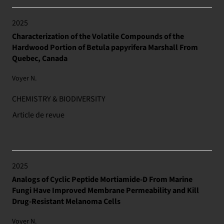
2025
Characterization of the Volatile Compounds of the
Hardwood Portion of Betula papyrifera Marshall From
Quebec, Canada
Voyer N.
CHEMISTRY & BIODIVERSITY
Article de revue
2025
Analogs of Cyclic Peptide Mortiamide-D From Marine
Fungi Have Improved Membrane Permeability and Kill
Drug-Resistant Melanoma Cells
Voyer N.