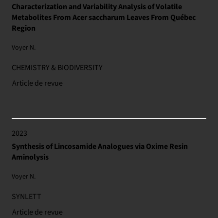
Characterization and Variability Analysis of Volatile
Metabolites From Acer saccharum Leaves From Québec
Region
Voyer N.
CHEMISTRY & BIODIVERSITY
Article de revue
2023
Synthesis of Lincosamide Analogues via Oxime Resin
Aminolysis
Voyer N.
SYNLETT
Article de revue