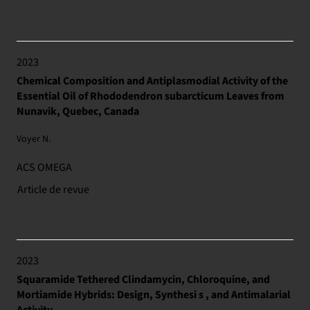
2023
Chemical Composition and Antiplasmodial Activity of the
Essential Oil of Rhododendron subarcticum Leaves from
Nunavik, Quebec, Canada
Voyer N.
ACS OMEGA
Article de revue
2023
Squaramide Tethered Clindamycin, Chloroquine, and
Mortiamide Hybrids: Design, Synthesi s , and Antimalarial
Activity